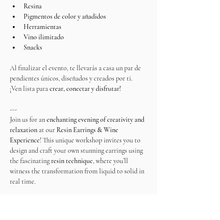
Resina
Pigmentos de color y añadidos
Herramientas 
Vino ilimitado
Snacks
Al finalizar el evento, te llevarás a casa un par de 
pendientes únicos, diseñados y creados por ti.
¡Ven lista para 
crear, conectar y disfrutar!
---
Join us for an 
enchanting evening of creativity and 
relaxation
 at our 
Resin Earrings & Wine 
Experience
! This unique workshop invites you to 
design and craft your own stunning earrings using 
the fascinating
 resin technique
, where you’ll 
witness the transformation from liquid to solid in 
real time.
During this 
2-hour experience
, you will have the 
opportunity to 
create a completely customized 