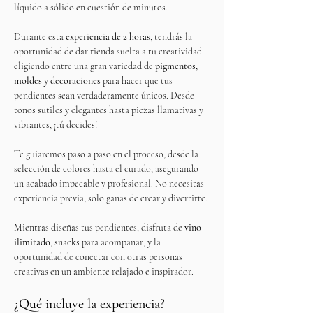
líquido a sólido en cuestión de minutos.
Durante esta 
experiencia de 2 horas
, tendrás la 
oportunidad de dar rienda suelta a tu creatividad 
eligiendo entre una gran variedad de 
pigmentos, 
moldes y decoraciones
 para hacer que tus 
pendientes sean verdaderamente únicos. Desde 
tonos sutiles y elegantes hasta piezas llamativas y 
vibrantes, ¡tú decides!
Te guiaremos paso a paso en el proceso, desde la 
selección de colores hasta el curado, asegurando 
un acabado impecable y profesional. No necesitas 
experiencia previa, solo ganas de crear y divertirte.
Mientras diseñas tus pendientes, disfruta de 
vino 
ilimitado
, snacks para acompañar, y la 
oportunidad de conectar con otras personas 
creativas en un ambiente relajado e inspirador.
¿Qué incluye la experiencia?