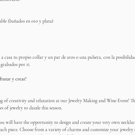
able (bañados en oro y plata)
ás a casa tu propio collar y un par de aros o una pulsera, con la posibilida
 grabados por ti.
frutar y crear!
ng of creativity and relaxation at our Jewelry Making and Wine Event! Thi
s of jewelry to dazzle this season.
u will have the opportunity to design and create your very own necklace
ach piece. Choose from a variety of charms and customize your jewelry to 