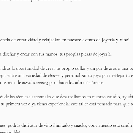
ncia de creatividad y relajación en nuestro evento de Joyería y Vino!
a diseñar y crear con tus manos  tus propias piezas de joyería. 
tendrás la oportunidad de crear tu propio collar y un par de aros o una p
egir entre una variedad de 
charms
 y personalizar tu joya para reflejar tu 
a técnica de 
metal stamping
 para hacerlos aún más únicos.
s de las técnicas artesanales que desarrollamos en nuestro estudio, ayud
tu primera vez o ya tienes experiencia: este taller está pensado para que t
nes, podrás disfrutar de 
vino ilimitado y snacks
, convirtiendo esta sesió
 memorable!