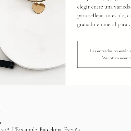
elegir entre una varied
para reflejar tu estilo,
grabado en metal para 
Las entradas no están a
Ver otros event
n
0
 208, L'Eixample, Barcelona, España