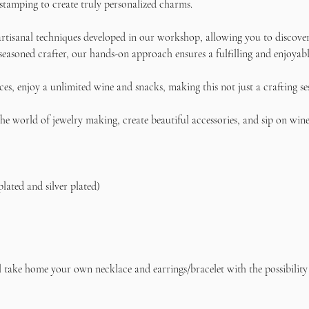
stamping to create truly personalized charms.
rtisanal techniques developed in our workshop, allowing you to discover 
seasoned crafter, our hands-on approach ensures a fulfilling and enjoyabl
s, enjoy a unlimited wine and snacks, making this not just a crafting se
e world of jewelry making, create beautiful accessories, and sip on wine 
plated and silver plated)    
l take home your own necklace and earrings/bracelet with the possibility