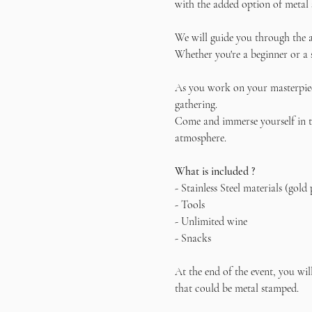
with the added option of metal 
We will guide you through the a
Whether you're a beginner or a 
As you work on your masterpiece
gathering.
Come and immerse yourself in th
atmosphere. 
What is included ?
- Stainless Steel materials (gold 
- Tools
- Unlimited wine
- Snacks
At the end of the event, you wil
that could be metal stamped.