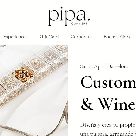
Experiences
Gift Card
Corporate
Buenos Aires
Sat 25 Apr
  |  
Barcelona
Customi
& Wine
Diseña y crea tu propio
una pulsera, agregando 