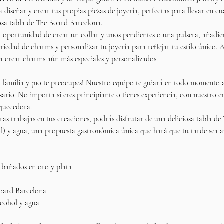
a diseñar y crear tus propias piezas de joyería, perfectas para llevar en cu
iosa tabla de The Board Barcelona.
 oportunidad de crear un collar y unos pendientes o una pulsera, añadie
ariedad de charms y personalizar tu joyería para reflejar tu estilo único.
 crear charms aún más especiales y personalizados.
familia y ¡no te preocupes! Nuestro equipo te guiará en todo momento a t
ario. No importa si eres principiante o tienes experiencia, con nuestro 
iquecedora.
as trabajas en tus creaciones, podrás disfrutar de una deliciosa tabla d
ol) y agua, una propuesta gastronómica única que hará que tu tarde sea a
 bañados en oro y plata  
Board Barcelona
lcohol y agua