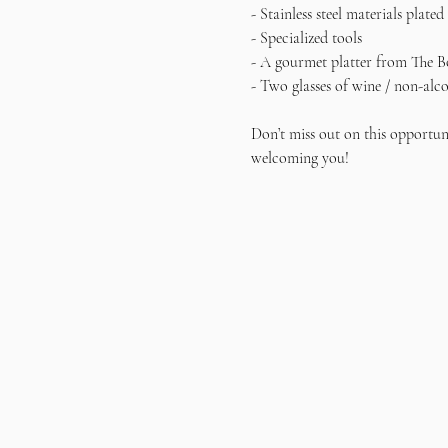
- Stainless steel materials plated
- Specialized tools  
- A gourmet platter from The B
- Two glasses of wine / non-alc
Don’t miss out on this opportun
welcoming you!