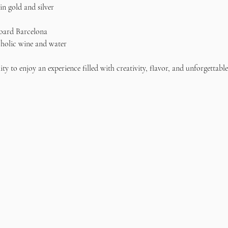
 in gold and silver  
oard Barcelona  
oholic wine and water
ity to enjoy an experience filled with creativity, flavor, and unforgetta