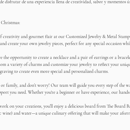
de disfrutar de una experiencia llena de creatividad, sabor y momentos ú
s Christmas:
 of creativity and gourmet flair at our Customized Jewelry & Metal Stamp
 and create your own jewelry pieces, perfect for any special occasion whi
e the opportunity to create a necklace and a pair of earrings or a bracel
om a variety of charms and customize your jewelry to reflect your unique 
graving to create even more special and personalized charms.
 or family, and don’t worry! Our team will guide you every step of the w
upport you need. Whether you're a beginner or have experience, our hand
 work on your creations, you’ll enjoy a delicious board from The Board B
ic wine) and water—a unique culinary offering that will make your after