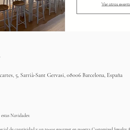
Ver otros event
n
0
artes, 5, Sarrià-Sant Gervasi, 08006 Barcelona, España
 estas Navidades: 
cial de creatividad y un toque gourmet en nuestra Customized Jewelry 