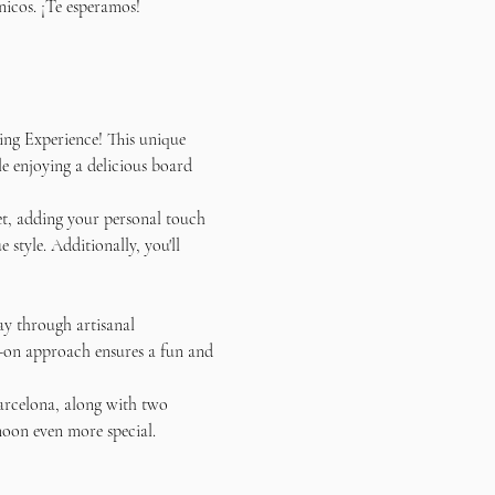
nicos. ¡Te esperamos!
ing Experience! This unique 
le enjoying a delicious board 
et, adding your personal touch 
style. Additionally, you'll 
ay through artisanal 
s-on approach ensures a fun and 
arcelona, along with two 
noon even more special.