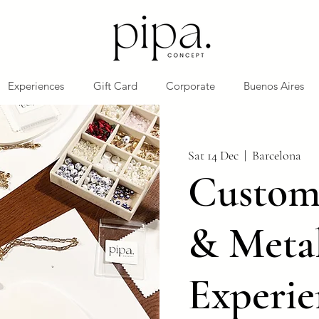
Experiences
Gift Card
Corporate
Buenos Aires
Sat 14 Dec
  |  
Barcelona
Customi
& Meta
Experie