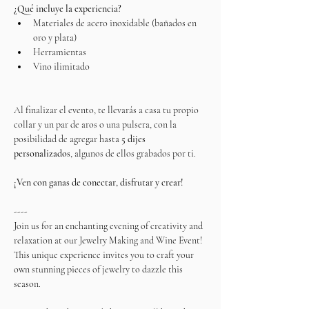
¿Qué incluye la experiencia?
Materiales de acero inoxidable (bañados en 
oro y plata)
Herramientas
Vino ilimitado
Al finalizar el evento, te llevarás a casa tu propio 
collar y un par de aros o una pulsera, con la 
posibilidad de agregar hasta 
5 dijes 
personalizados
, algunos de ellos grabados por ti.
¡Ven con ganas de conectar, disfrutar y crear!
----
Join us for an enchanting evening of creativity and 
relaxation at our Jewelry Making and Wine Event! 
This unique experience invites you to craft your 
own stunning pieces of jewelry to dazzle this 
season.