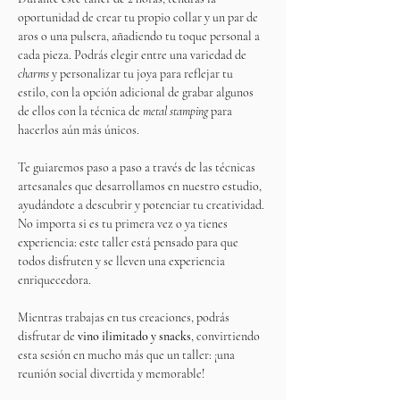
oportunidad de crear tu propio collar y un par de 
aros o una pulsera, añadiendo tu toque personal a 
cada pieza. Podrás elegir entre una variedad de 
charms
 y personalizar tu joya para reflejar tu 
estilo, con la opción adicional de grabar algunos 
de ellos con la técnica de 
metal stamping
 para 
hacerlos aún más únicos.
Te guiaremos paso a paso a través de las técnicas 
artesanales que desarrollamos en nuestro estudio, 
ayudándote a descubrir y potenciar tu creatividad. 
No importa si es tu primera vez o ya tienes 
experiencia: este taller está pensado para que 
todos disfruten y se lleven una experiencia 
enriquecedora.
Mientras trabajas en tus creaciones, podrás 
disfrutar de 
vino ilimitado y snacks
, convirtiendo 
esta sesión en mucho más que un taller: ¡una 
reunión social divertida y memorable!