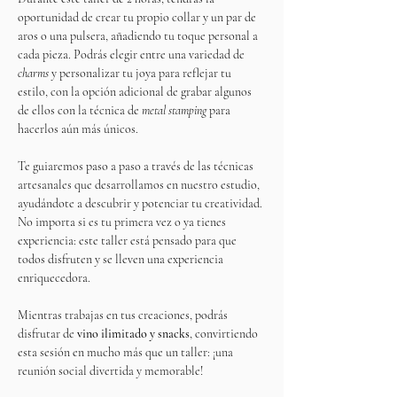
oportunidad de crear tu propio collar y un par de 
aros o una pulsera, añadiendo tu toque personal a 
cada pieza. Podrás elegir entre una variedad de 
charms
 y personalizar tu joya para reflejar tu 
estilo, con la opción adicional de grabar algunos 
de ellos con la técnica de 
metal stamping
 para 
hacerlos aún más únicos.
Te guiaremos paso a paso a través de las técnicas 
artesanales que desarrollamos en nuestro estudio, 
ayudándote a descubrir y potenciar tu creatividad. 
No importa si es tu primera vez o ya tienes 
experiencia: este taller está pensado para que 
todos disfruten y se lleven una experiencia 
enriquecedora.
Mientras trabajas en tus creaciones, podrás 
disfrutar de 
vino ilimitado y snacks
, convirtiendo 
esta sesión en mucho más que un taller: ¡una 
reunión social divertida y memorable!