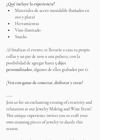
¿Qué incluye la experiencia?
Materiales de acero inoxidable (bañados en 
oro y plata)
Herramientas
Vino ilimitado
Snacks
Al finalizar el evento, te llevarás a casa tu propio 
collar y un par de aros o una pulsera, con la 
posibilidad de agregar hasta 
5 dijes 
personalizados
, algunos de ellos grabados por ti.
¡Ven con ganas de conectar, disfrutar y crear!
----
Join us for an enchanting evening of creativity and 
relaxation at our Jewelry Making and Wine Event! 
This unique experience invites you to craft your 
own stunning pieces of jewelry to dazzle this 
season.