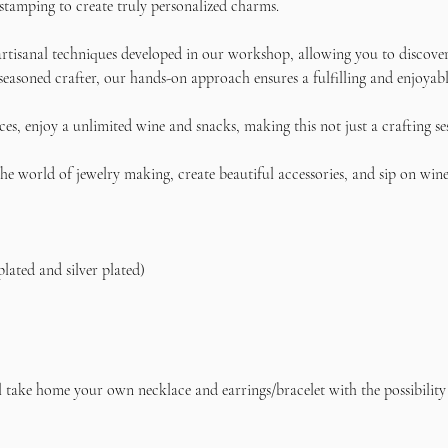
stamping to create truly personalized charms.
rtisanal techniques developed in our workshop, allowing you to discover 
seasoned crafter, our hands-on approach ensures a fulfilling and enjoyabl
s, enjoy a unlimited wine and snacks, making this not just a crafting se
e world of jewelry making, create beautiful accessories, and sip on wine 
plated and silver plated)    
l take home your own necklace and earrings/bracelet with the possibility