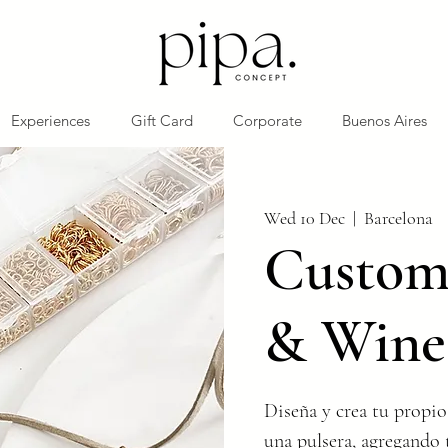
Experiences
Gift Card
Corporate
Buenos Aires
Wed 10 Dec
  |  
Barcelona
Customi
& Wine
Diseña y crea tu propio
una pulsera, agregando 