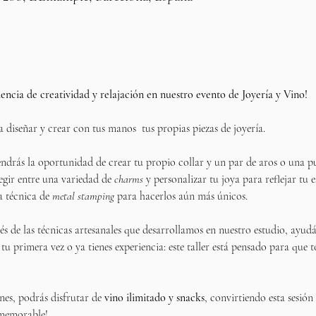
ncia de creatividad y relajación en nuestro evento de Joyería y Vino!
a diseñar y crear con tus manos  tus propias piezas de joyería. 
tendrás la oportunidad de crear tu propio collar y un par de aros o una p
egir entre una variedad de 
charms
 y personalizar tu joya para reflejar tu 
a técnica de 
metal stamping
 para hacerlos aún más únicos.
s de las técnicas artesanales que desarrollamos en nuestro estudio, ayud
tu primera vez o ya tienes experiencia: este taller está pensado para que t
nes, podrás disfrutar de 
vino ilimitado y snacks
, convirtiendo esta sesió
 memorable!