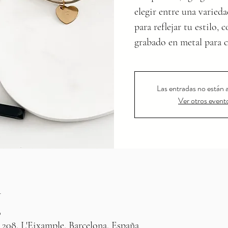
elegir entre una varied
para reflejar tu estilo,
grabado en metal para 
Las entradas no están a
Ver otros event
n
0
 208, L'Eixample, Barcelona, España