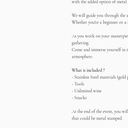
with the added option of metal 
We will guide you through the a
Whether you're a beginner or a 
As you work on your masterpiece
gathering.
Come and immerse yourself in th
atmosphere. 
What is included ?
- Stainless Steel materials (gold 
- Tools
- Unlimited wine
- Snacks
At the end of the event, you wil
that could be metal stamped.