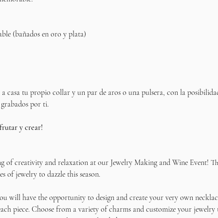
able (bañados en oro y plata)
ás a casa tu propio collar y un par de aros o una pulsera, con la posibilida
 grabados por ti.
frutar y crear!
ng of creativity and relaxation at our Jewelry Making and Wine Event! Thi
s of jewelry to dazzle this season.
u will have the opportunity to design and create your very own necklace
ach piece. Choose from a variety of charms and customize your jewelry to 