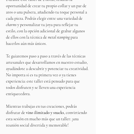
oportunidad de crear tu propio collar y un par de 
aros o una pulsera, añadiendo tu toque personal a 
cada pieza. Podrás elegir entre una variedad de 
charms
 y personalizar tu joya para reflejar tu 
estilo, con la opción adicional de grabar algunos 
de ellos con la técnica de 
metal stamping
 para 
hacerlos aún más únicos.
Te guiaremos paso a paso a través de las técnicas 
artesanales que desarrollamos en nuestro estudio, 
ayudándote a descubrir y potenciar tu creatividad. 
No importa si es tu primera vez o ya tienes 
experiencia: este taller está pensado para que 
todos disfruten y se lleven una experiencia 
enriquecedora.
Mientras trabajas en tus creaciones, podrás 
disfrutar de 
vino ilimitado y snacks
, convirtiendo 
esta sesión en mucho más que un taller: ¡una 
reunión social divertida y memorable!