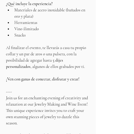
¿Qué incluye la experiencia?
Materiales de acero inoxidable (bañados en 
oro y plata)
Herramientas
Vino ilimitado
Snacks
Al finalizar el evento, te llevarás a casa tu propio 
collar y un par de aros o una pulsera, con la 
posibilidad de agregar hasta 
5 dijes 
personalizados
, algunos de ellos grabados por ti.
¡Ven con ganas de conectar, disfrutar y crear!
----
Join us for an enchanting evening of creativity and 
relaxation at our Jewelry Making and Wine Event! 
This unique experience invites you to craft your 
own stunning pieces of jewelry to dazzle this 
season.