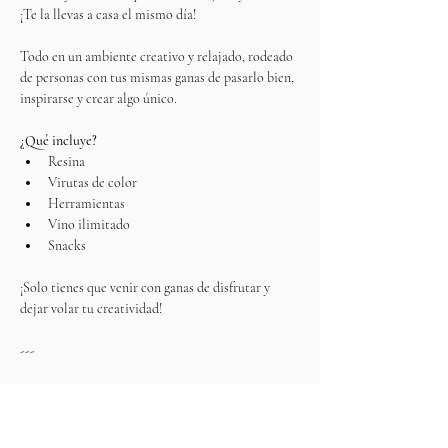
¡Te la llevas a casa el mismo día!
Todo en un ambiente creativo y relajado, rodeado 
de personas con tus mismas ganas de pasarlo bien, 
inspirarse y crear algo único.
¿Qué incluye?
Resina
Virutas de color
Herramientas
Vino ilimitado
Snacks
¡Solo tienes que venir con ganas de disfrutar y 
dejar volar tu creatividad!
---
Design and create your own terrazzo tray while 
connecting  with like-minded people!