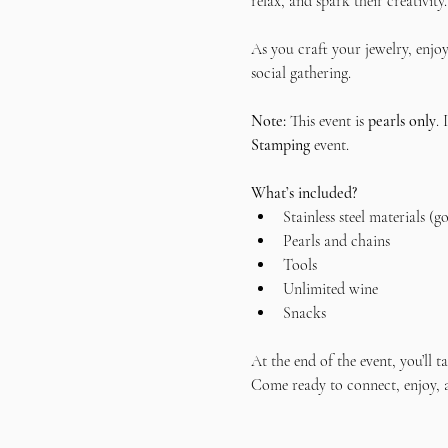
relax, and spark their creativity.
As you craft your jewelry, enjoy
social gathering.
Note:
 This event is 
pearls only
.
Stamping
 event.
What’s included?
Stainless steel materials (g
Pearls and chains
Tools
Unlimited wine
Snacks
At the end of the event, you’ll
Come ready to connect, enjoy, a