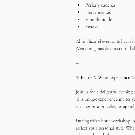
Perlas y cadenas
Herramientas
Vino ilimitado
Snacks
Al finalizar el evento, te llevar
¡Ven con ganas de conectar, disf
--
✨ 
Pearls & Wine Experience
 
Join us for a delightful evening
This unique experience invites y
earrings or a bracelet, using onl
During this 2-hour workshop, our
reflect your personal style. Whe