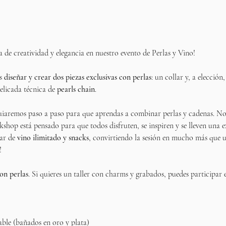
 de creatividad y elegancia en nuestro evento de Perlas y Vino!
s 
diseñar y crear dos piezas exclusivas con perlas
: un collar y, a elección
licada técnica de 
pearls chain
.
 guiaremos paso a paso para que aprendas a combinar perlas y cadenas. No 
orkshop está pensado para que todos disfruten, se inspiren y se lleven una 
ar de 
vino ilimitado y snacks
, convirtiendo la sesión en mucho más que un
!
on perlas
. Si quieres un taller con charms y grabados, puedes participar 
able (bañados en oro y plata)