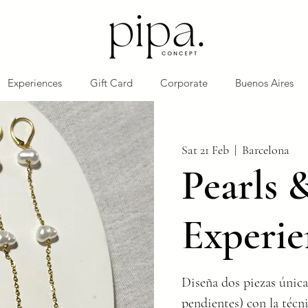
Experiences
Gift Card
Corporate
Buenos Aires
Sat 21 Feb
  |  
Barcelona
Pearls 
Experie
Diseña dos piezas única
pendientes) con la técn