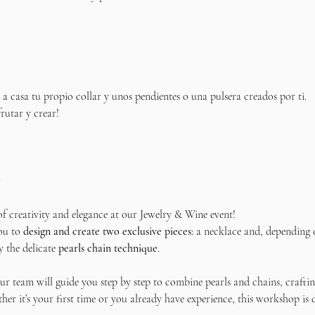
ás a casa tu propio collar y unos pendientes o una pulsera creados por ti.
rutar y crear!
✨
 of creativity and elegance at our Jewelry & Wine event!
ou to 
design and create two exclusive pieces
: a necklace and, depending 
y the delicate 
pearls chain technique
.
 team will guide you step by step to combine pearls and chains, crafting
ther it’s your first time or you already have experience, this workshop is 