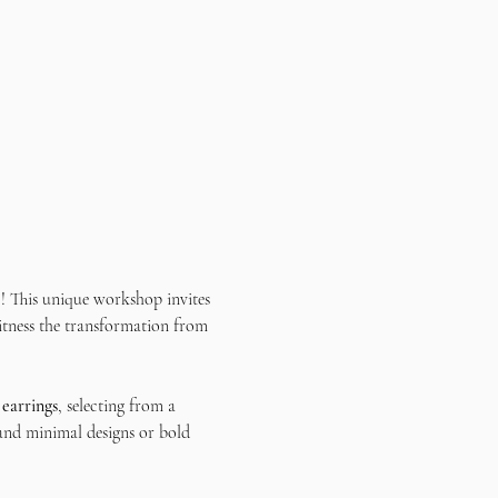
e
! This unique workshop invites 
itness the transformation from 
 earrings
, selecting from a 
 and minimal designs or bold 