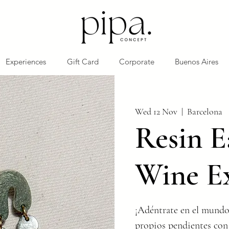
Experiences
Gift Card
Corporate
Buenos Aires
Wed 12 Nov
  |  
Barcelona
Resin E
Wine E
¡Adéntrate en el mundo 
propios pendientes con e