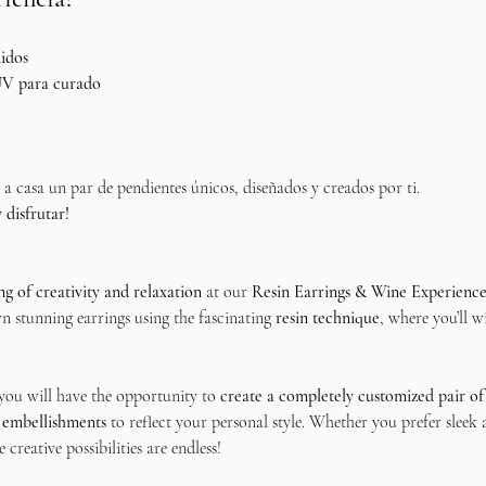
idos
UV para curado
ás a casa un par de pendientes únicos, diseñados y creados por ti.
 disfrutar!
g of creativity and relaxation
 at our 
Resin Earrings & Wine Experienc
n stunning earrings using the fascinating
 resin technique
, where you’ll w
 you will have the opportunity to 
create a completely customized pair of
 embellishments
 to reflect your personal style. Whether you prefer sleek
 creative possibilities are endless!