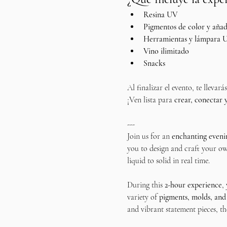
Resina UV
Pigmentos de color y añad
Herramientas y lámpara 
Vino ilimitado
Snacks
Al finalizar el evento, te llevar
¡Ven lista para 
crear, conectar y
---
Join us for an 
enchanting evenin
you to design and craft your ow
liquid to solid in real time.
During this 
2-hour experience
,
variety of 
pigments, molds, and
and vibrant statement pieces, the