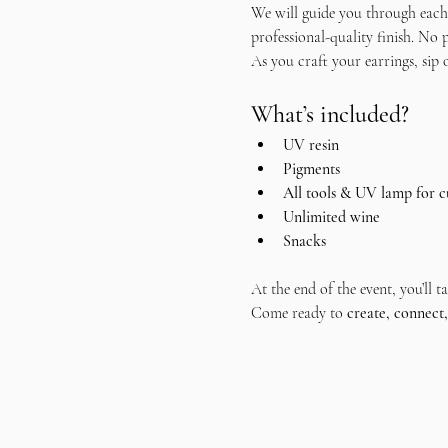
We will guide you through each 
professional-quality finish. No 
As you craft your earrings, sip 
What’s included?
UV resin
Pigments 
All tools & UV lamp for c
Unlimited wine
Snacks
At the end of the event, you’ll
Come ready to 
create, connect,