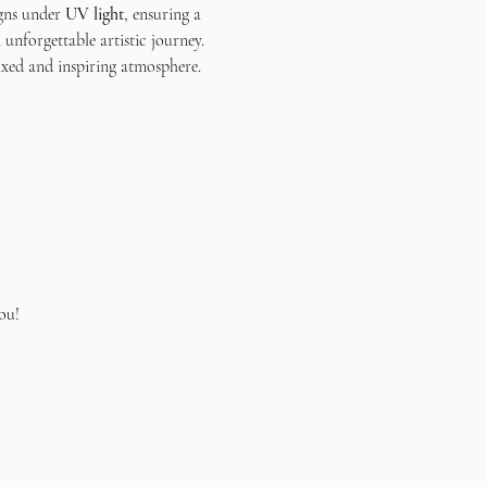
gns under 
UV light
, ensuring a 
 unforgettable artistic journey.
axed and inspiring atmosphere.
ou!