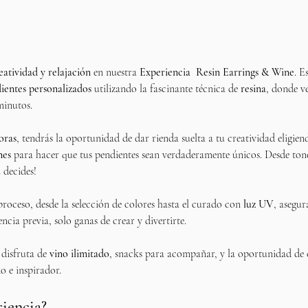
atividad y relajación
 en nuestra 
Experiencia  Resin Earrings & Wine
. E
ientes personalizados
 utilizando la fascinante técnica de 
resina
, donde v
minutos.
oras
, tendrás la oportunidad de dar rienda suelta a tu creatividad eligie
nes
 para hacer que tus pendientes sean verdaderamente únicos. Desde tonos
ú decides!
roceso, desde la selección de colores hasta el curado con 
luz UV
, asegu
ncia previa, solo ganas de crear y divertirte.
disfruta de 
vino ilimitado
, snacks para acompañar, y la oportunidad de 
o e inspirador.
riencia?