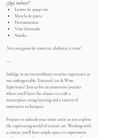
¿Qué incluye?
Lienzo de 30x40 cm
Mezcla de pasta
Herramientas
Vino ilimitado
Snacks
¡Ven con ganas de conectar, disfrutar y crear!
---
Indulge in an extraordinary creative experience at 
our unforgettable Textured Art & Wine 
Experience! Join us for an immersive journey 
where you'll have the chance to craft a 
masterpiece using layering and a variety of 
innovative techniques.
Prepare to unleash your inner artist as you explore 
the captivating world of texture art. Working with 
a canvas, you'll have ample space to experiment 