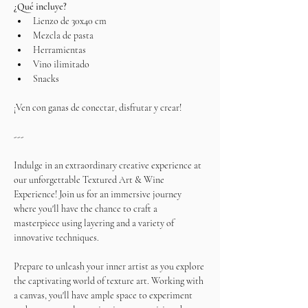
¿Qué incluye?
Lienzo de 30x40 cm
Mezcla de pasta
Herramientas
Vino ilimitado
Snacks
¡Ven con ganas de conectar, disfrutar y crear!
---
Indulge in an extraordinary creative experience at 
our unforgettable Textured Art & Wine 
Experience! Join us for an immersive journey 
where you'll have the chance to craft a 
masterpiece using layering and a variety of 
innovative techniques.
Prepare to unleash your inner artist as you explore 
the captivating world of texture art. Working with 
a canvas, you'll have ample space to experiment 