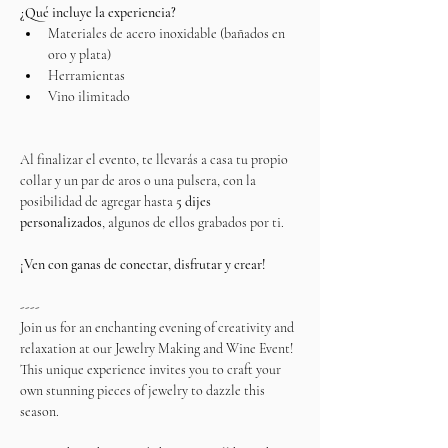
¿Qué incluye la experiencia?
Materiales de acero inoxidable (bañados en 
oro y plata)
Herramientas
Vino ilimitado
Al finalizar el evento, te llevarás a casa tu propio 
collar y un par de aros o una pulsera, con la 
posibilidad de agregar hasta 
5 dijes 
personalizados
, algunos de ellos grabados por ti.
¡Ven con ganas de conectar, disfrutar y crear!
----
Join us for an enchanting evening of creativity and 
relaxation at our Jewelry Making and Wine Event! 
This unique experience invites you to craft your 
own stunning pieces of jewelry to dazzle this 
season.