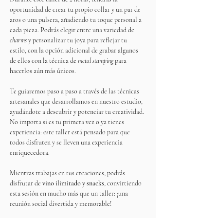
oportunidad de crear tu propio collar y un par de 
aros o una pulsera, añadiendo tu toque personal a 
cada pieza. Podrás elegir entre una variedad de 
charms
 y personalizar tu joya para reflejar tu 
estilo, con la opción adicional de grabar algunos 
de ellos con la técnica de 
metal stamping
 para 
hacerlos aún más únicos.
Te guiaremos paso a paso a través de las técnicas 
artesanales que desarrollamos en nuestro estudio, 
ayudándote a descubrir y potenciar tu creatividad. 
No importa si es tu primera vez o ya tienes 
experiencia: este taller está pensado para que 
todos disfruten y se lleven una experiencia 
enriquecedora.
Mientras trabajas en tus creaciones, podrás 
disfrutar de 
vino ilimitado y snacks
, convirtiendo 
esta sesión en mucho más que un taller: ¡una 
reunión social divertida y memorable!