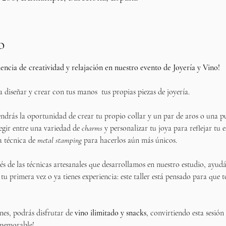
o
ncia de creatividad y relajación en nuestro evento de Joyería y Vino!
a diseñar y crear con tus manos  tus propias piezas de joyería. 
tendrás la oportunidad de crear tu propio collar y un par de aros o una p
egir entre una variedad de 
charms
 y personalizar tu joya para reflejar tu 
a técnica de 
metal stamping
 para hacerlos aún más únicos.
s de las técnicas artesanales que desarrollamos en nuestro estudio, ayud
tu primera vez o ya tienes experiencia: este taller está pensado para que t
nes, podrás disfrutar de 
vino ilimitado y snacks
, convirtiendo esta sesió
 memorable!