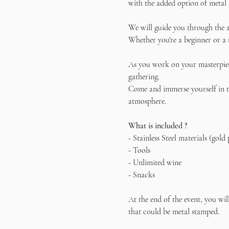
with the added option of metal 
We will guide you through the a
Whether you're a beginner or a 
As you work on your masterpiece
gathering.
Come and immerse yourself in th
atmosphere. 
What is included ?
- Stainless Steel materials (gold 
- Tools
- Unlimited wine
- Snacks
At the end of the event, you wil
that could be metal stamped.