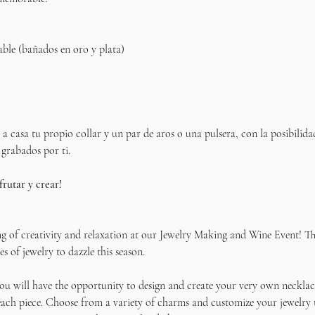
able (bañados en oro y plata)
ás a casa tu propio collar y un par de aros o una pulsera, con la posibilida
 grabados por ti.
frutar y crear!
ng of creativity and relaxation at our Jewelry Making and Wine Event! Thi
s of jewelry to dazzle this season.
u will have the opportunity to design and create your very own necklace
ach piece. Choose from a variety of charms and customize your jewelry to 