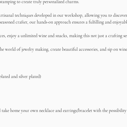
stamping to create truly personalized charms.
rtisanal techniques developed in our workshop, allowing you to discover 
seasoned crafter, our hands-on approach ensures a fulfilling and enjoyabl
s, enjoy a unlimited wine and snacks, making this not just a crafting se
e world of jewelry making, create beautiful accessories, and sip on wine 
plated and silver plated)    
l take home your own necklace and earrings/bracelet with the possibility