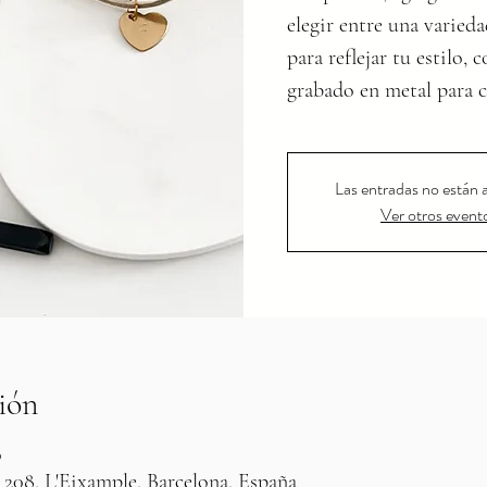
elegir entre una varied
para reflejar tu estilo,
grabado en metal para 
Las entradas no están a
Ver otros event
ión
0
 208, L'Eixample, Barcelona, España