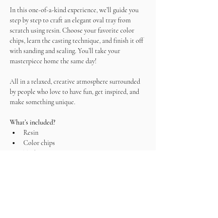
In this one-of-a-kind experience, we’ll guide you 
step by step to craft an elegant oval tray from 
scratch using resin. Choose your favorite color 
chips, learn the casting technique, and finish it off 
with sanding and sealing. You’ll take your 
masterpiece home the same day!
All in a relaxed, creative atmosphere surrounded 
by people who love to have fun, get inspired, and 
make something unique.
What’s included?
Resin
Color chips
Tools
Unlimited Wine + juice or water
Snacks (gluten-free option available)
Curious what other girls have created? 
Take a 
peek on Pinterest
💖