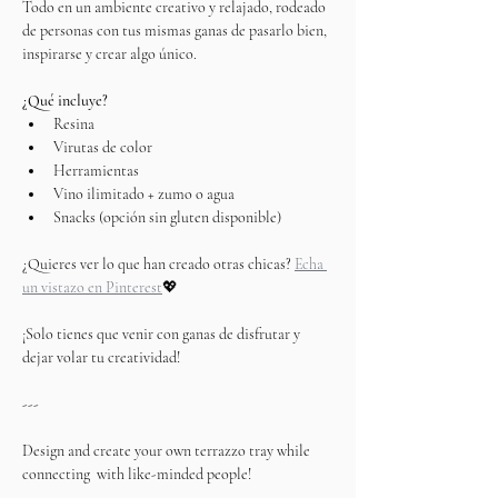
Todo en un ambiente creativo y relajado, rodeado 
de personas con tus mismas ganas de pasarlo bien, 
inspirarse y crear algo único.
¿Qué incluye?
Resina
Virutas de color
Herramientas
Vino ilimitado + zumo o agua
Snacks (opción sin gluten disponible)
¿Quieres ver lo que han creado otras chicas? 
Echa 
un vistazo en Pinterest
💖
¡Solo tienes que venir con ganas de disfrutar y 
dejar volar tu creatividad!
---
Design and create your own terrazzo tray while 
connecting  with like-minded people!