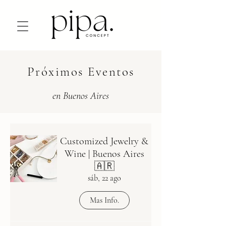
Próximos Eventos
en Buenos Aires
Customized Jewelry &
Wine | Buenos Aires
🇦🇷
sáb, 22 ago
Mas Info.