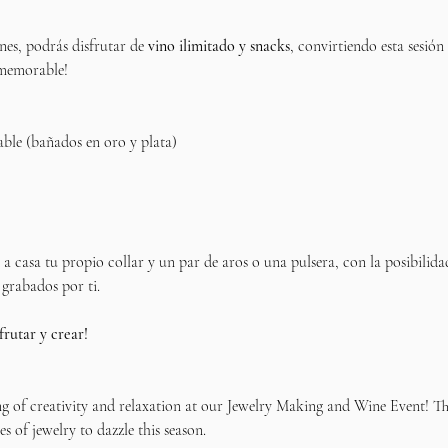
nes, podrás disfrutar de 
vino ilimitado y snacks
, convirtiendo esta sesió
 memorable!
able (bañados en oro y plata)
ás a casa tu propio collar y un par de aros o una pulsera, con la posibilida
 grabados por ti.
frutar y crear!
ng of creativity and relaxation at our Jewelry Making and Wine Event! Thi
s of jewelry to dazzle this season.