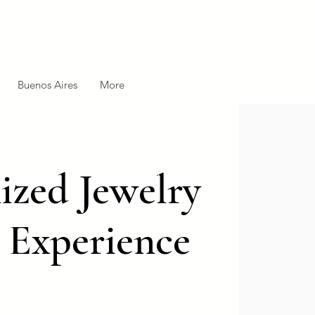
Buenos Aires
More
zed Jewelry
 Experience