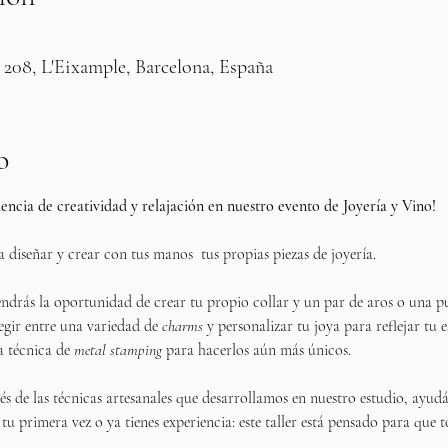
 208, L'Eixample, Barcelona, España
o
ncia de creatividad y relajación en nuestro evento de Joyería y Vino!
a diseñar y crear con tus manos  tus propias piezas de joyería. 
tendrás la oportunidad de crear tu propio collar y un par de aros o una p
egir entre una variedad de 
charms
 y personalizar tu joya para reflejar tu 
a técnica de 
metal stamping
 para hacerlos aún más únicos.
s de las técnicas artesanales que desarrollamos en nuestro estudio, ayud
tu primera vez o ya tienes experiencia: este taller está pensado para que t