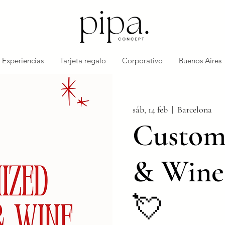
Experiencias
Tarjeta regalo
Corporativo
Buenos Aires
sáb, 14 feb
  |  
Barcelona
Customi
& Wine
💘