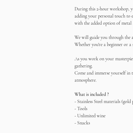
During this 2-hour workshop, yo
adding your personal touch to e
with the added option of metal 
We will guide you through the a
Whether you're a beginner or a 
As you work on your masterpiece
gathering.
Come and immerse yourself in th
atmosphere. 
What is included ?
- Stainless Steel materials (gold 
- Tools
- Unlimited wine
- Snacks